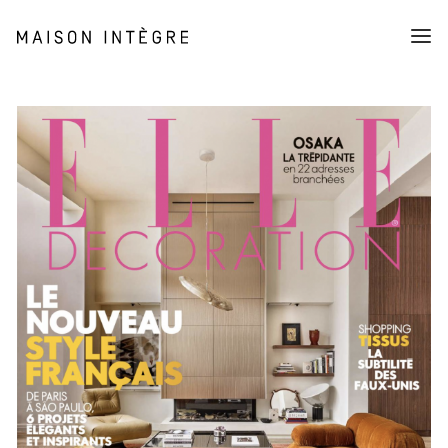
Collection
Mobilier
Luminaires
Objets
Shop
À propos
Histoires
L’association (AMI)
Presse
Panier