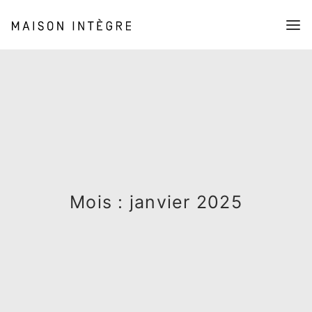
Collection
Mobilier
Luminaires
Objets
Shop
À propos
Histoires
L’association (AMI)
Presse
Panier
Mois : janvier 2025